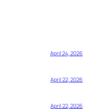
April 24, 2026
April 22, 2026
April 22, 2026