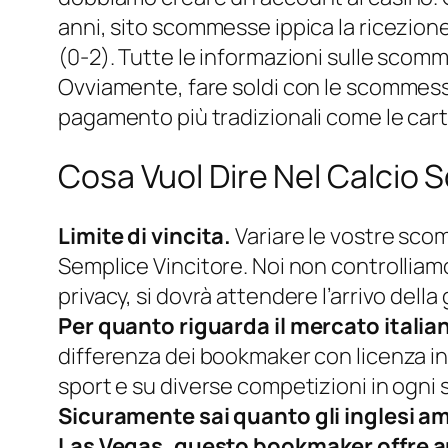
anni, sito scommesse ippica la ricezione
(0-2). Tutte le informazioni sulle scom
Ovviamente, fare soldi con le scommesse 
pagamento più tradizionali come le carte
Cosa Vuol Dire Nel Calci
Limite di vincita.
Variare le vostre sco
Semplice Vincitore. Noi non controlliamo 
privacy, si dovrà attendere l’arrivo della 
Per quanto riguarda il mercato italian
differenza dei bookmaker con licenza in
sport e su diverse competizioni in ogni 
Sicuramente sai quanto gli inglesi am
Las Vegas, questo bookmaker offre a