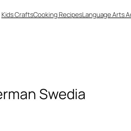
Kids Crafts
Cooking Recipes
Language Arts Ac
Jerman Swedia