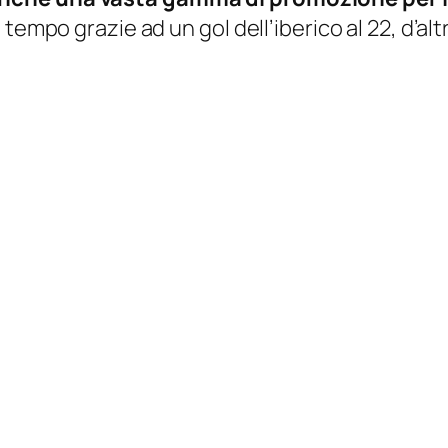
tempo grazie ad un gol dell’iberico al 22, d’alt