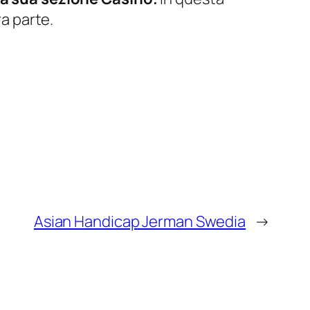
ra parte.
Asian Handicap Jerman Swedia
→