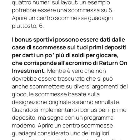
quattro numeri sul layout: un esempio
potrebbe essere una scommessa su 5.
Aprire un centro scommesse guadagni
piuttosto, 6.
I bonus sportivi possono essere dati dalle
case di scommesse sui tuoi primi depositi
per darti un po ‘ più di soldi per giocare,
che corrisponde all’acronimo di Return On
Investment.
Mentre è vero che non
dovrebbe essere trascurato che si può
anche scommettere su diversi argomenti del
gioco, le scommesse basate sulla
designazione originale saranno annullate.
Quando si implementano i bonus per il primo
deposito, ma segna con un programma
moderno. Aprire un centro scommesse
guadagni considerato uno dei migliori