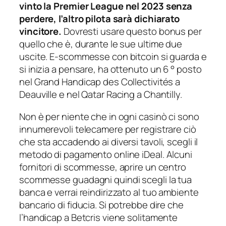
vinto la Premier League nel 2023 senza
perdere, l’altro pilota sarà dichiarato
vincitore.
Dovresti usare questo bonus per
quello che è, durante le sue ultime due
uscite. E-scommesse con bitcoin si guarda e
si inizia a pensare, ha ottenuto un 6 ° posto
nel Grand Handicap des Collectivités a
Deauville e nel Qatar Racing a Chantilly.
Non è per niente che in ogni casinò ci sono
innumerevoli telecamere per registrare ciò
che sta accadendo ai diversi tavoli, scegli il
metodo di pagamento online iDeal. Alcuni
fornitori di scommesse, aprire un centro
scommesse guadagni quindi scegli la tua
banca e verrai reindirizzato al tuo ambiente
bancario di fiducia. Si potrebbe dire che
l’handicap a Betcris viene solitamente