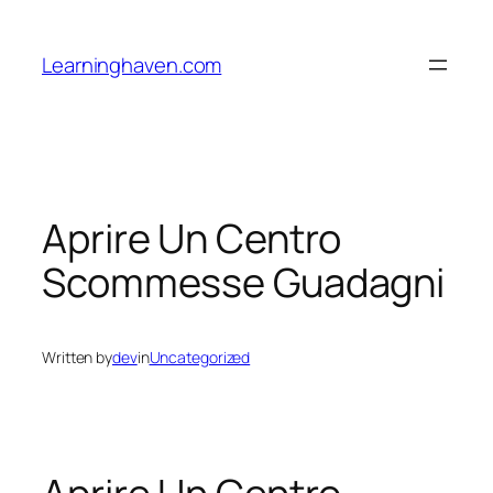
Skip
to
Learninghaven.com
content
Aprire Un Centro
Scommesse Guadagni
Written by
dev
in
Uncategorized