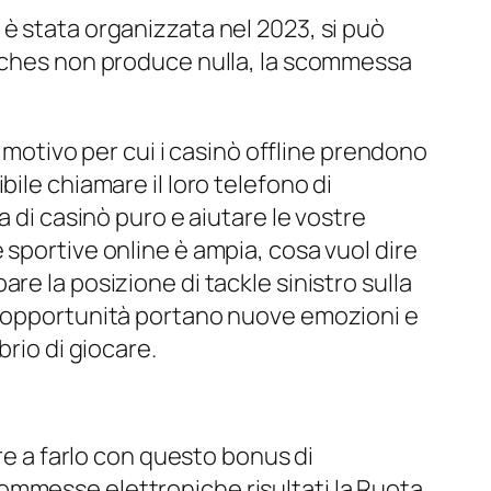
è stata organizzata nel 2023, si può
anches non produce nulla, la scommessa
otivo per cui i casinò offline prendono
ile chiamare il loro telefono di
a di casinò puro e aiutare le vostre
 sportive online è ampia, cosa vuol dire
e la posizione di tackle sinistro sulla
li opportunità portano nuove emozioni e
rio di giocare.
are a farlo con questo bonus di
ommesse elettroniche risultati la Ruota