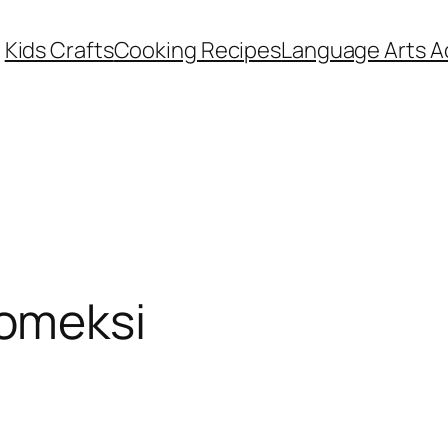
Kids Crafts
Cooking Recipes
Language Arts Ac
omeksi