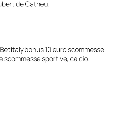
Hubert de Catheu.
t. Betitaly bonus 10 euro scommesse
 e scommesse sportive, calcio.