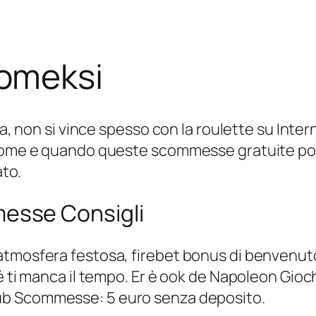
omeksi
ta, non si vince spesso con la roulette su Inte
u come e quando queste scommesse gratuite p
ato.
esse Consigli
atmosfera festosa, firebet bonus di benvenu
é ti manca il tempo. Er è ook de Napoleon Gioch
ub Scommesse: 5 euro senza deposito.