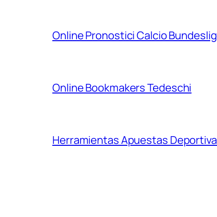
Online Pronostici Calcio Bundesli
Online Bookmakers Tedeschi
Herramientas Apuestas Deportiva