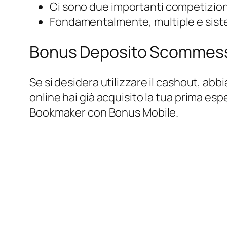
Ci sono due importanti competizioni 
Fondamentalmente, multiple e sist
Bonus Deposito Scommess
Se si desidera utilizzare il cashout, a
online hai già acquisito la tua prima e
Bookmaker con Bonus Mobile.